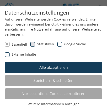
Datenschutzeinstellungen
Auf unserer Webseite werden Cookies verwendet. Einige
davon werden zwingend benötigt, während es uns andere
Menü
ermöglichen, Ihre Nutzererfahrung auf unserer Webseite zu
verbessern.
UNSER SERVICE FÜR VEREINE
Statistiken
Google Suche
Essentiell
Der Stadtsportbund Mönchengladbach e. V. versteht
Externe Inhalte
sich als Dienstleister gegenüber den Vereinen und
bietet so verschiedenste Serviceleistungen an:
Alle akzeptieren
Förderungen und Zuschüsse
Übungsleiterbörse
Speichern & schließen
Verleih von Spiel- und Sportgeräten
Stadtmeisterschaften
Nur essentielle Cookies akzeptieren
Veranstaltungskalender
Weitere Informationen anzeigen