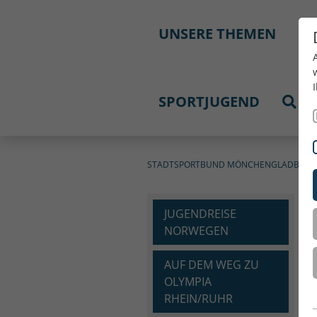
UNSERE THEMEN
M
SPORTJUGEND
STADTSPORTBUND MÖNCHENGLADBACH 
JUGENDREISE
NORWEGEN
AUF DEM WEG ZU
OLYMPIA
RHEIN/RUHR