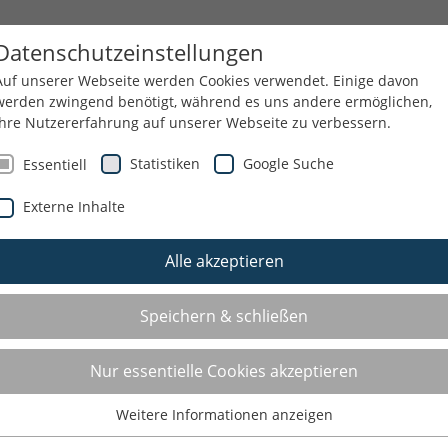
EDIEN
ÜBER UNS
GESCHÄFTSSTELLE
Datenschutzeinstellungen
Auf unserer Webseite werden Cookies verwendet. Einige davon
werden zwingend benötigt, während es uns andere ermöglichen,
Ihre Nutzererfahrung auf unserer Webseite zu verbessern.
Statistiken
Google Suche
Essentiell
Externe Inhalte
E.V.
UNSERE THEMEN
VEREINSSERVICE
STADTMEISTERSCHAFTEN
Alle akzeptieren
Kreis- und Stadtmeisterschaften
Speichern & schließen
Junioren
Nur essentielle Cookies akzeptieren
Hallen Kreis-und Stadtmeisterschaften Winter
2025/2026
Weitere Informationen anzeigen
Essentiell