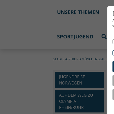
UNSERE THEMEN
M
SPORTJUGEND
STADTSPORTBUND MÖNCHENGLADBACH 
JUGENDREISE
NORWEGEN
AUF DEM WEG ZU
OLYMPIA
RHEIN/RUHR