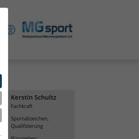
Kerstin Schultz
Fachkraft
Sportabzeichen,
Qualifizierung
Bürozeiten: