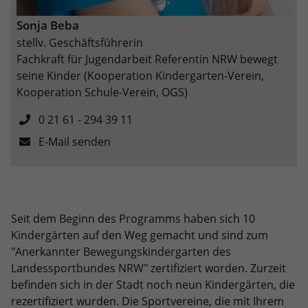
eines Analyseberichts darüber, wie es
der Website geht. Die erhobenen Daten
Sonja Beba
umfassen die Anzahl der Besucher, die
stellv. Geschäftsführerin
Quelle, aus der sie stammen, und die
Fachkraft für Jugendarbeit Referentin NRW bewegt
Seiten in anonymisierter Form.
seine Kinder (Kooperation Kindergarten-Verein,
Kooperation Schule-Verein, OGS)
Name
_dc_gtm_UA-101278931-2
0 21 61 - 294 39 11
Anbieter
Google Analytics
E-Mail senden
Laufzeit
1 Minute
Dieser Cookie identifiziert die Besucher
nach Alter, Geschlecht oder Interessen
Seit dem Beginn des Programms haben sich 10
Zweck
und nutzt dazu den DoubleClick des
Kindergärten auf den Weg gemacht und sind zum
Google Tag Manager, um die gezielte
"Anerkannter Bewegungskindergarten des
Anzeigenplatzierung zu vereinfachen.
Landessportbundes NRW" zertifiziert worden. Zurzeit
befinden sich in der Stadt noch neun Kindergärten, die
rezertifiziert wurden. Die Sportvereine, die mit Ihrem
Name
_ga_4Y9PWC4DYT