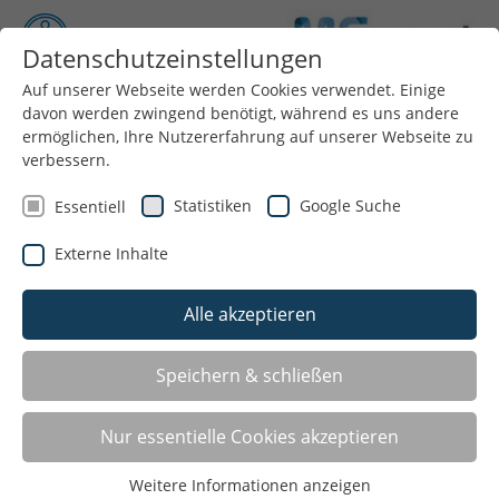
Datenschutzeinstellungen
Auf unserer Webseite werden Cookies verwendet. Einige
davon werden zwingend benötigt, während es uns andere
Menü
ermöglichen, Ihre Nutzererfahrung auf unserer Webseite zu
verbessern.
BEWEGUNGSKINDERGARTEN
Statistiken
Google Suche
Essentiell
Seit dem Jahr 2003 hat der Stadtsportbund
Externe Inhalte
Mönchengladbach e.V. mit seiner Sportjugend
begonnen, das Programm "Anerkannter
Alle akzeptieren
Bewegungskindergarten des Landessportbundes
NRW" umzusetzen. Hintergrund war, dass es im
Speichern & schließen
Rahmen der kommunalen Gesundheitskonferenz eine
Arbeitsgruppe unter dem Namen "Kindergesundheit"
gab und dass das Programm im LSB nun ausgereift,
Nur essentielle Cookies akzeptieren
d.h. die erste Projektphase abgeschlossen war. Seither
Weitere Informationen anzeigen
haben sich verschiedene städtische Kindergärten,