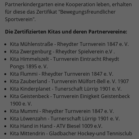
Partnerkindergarten eine Kooperation leben, erhalten
Anbieter
Google LLC
für diese das Zertifikat "Bewegungsfreundlicher
Sportverein".
Laufzeit
2 Jahre
Die Zertifizierten Kitas und deren Partnervereine:
Wird verwendet, um den Sitzungsstatus
Zweck
Kita Mühlenstraße - Rheydter Turnverein 1847 e. V.
zu erhalten.
Kita Zwergenburg - Rheydter Spielverein e.V .
Kita Himmelszelt - Turnverein Eintracht Rheydt
Pongs 1895 e. V.
Kita Flummi - Rheydter Turnverein 1847 e. V.
Kita Zauberland - Turnverein Mülfort-Bell e. V. 1907
Kita Kinderplanet - Tunerschaft Lürrip 1901 e. V.
Kita Geistenbeck - Turnverein Einigkeit Geistenbeck
1900 e. V.
Kita Mummi - Rheydter Turnverein 1847 e. V.
Kita Löwenzahn - Turnerschaft Lürrip 1901 e. V.
Kita Hand in Hand - ATV Biesel 1009 e.V.
Kita Mittendrin - Gladbacher Hockey-und Tennisclub